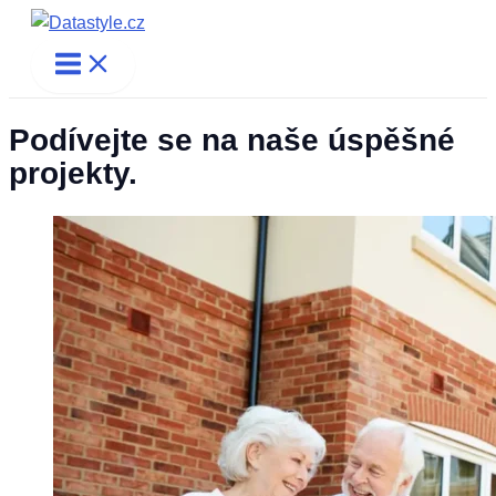
Přeskočit
na
Main
Menu
obsah
Podívejte se na naše
úspěšné
projekty.